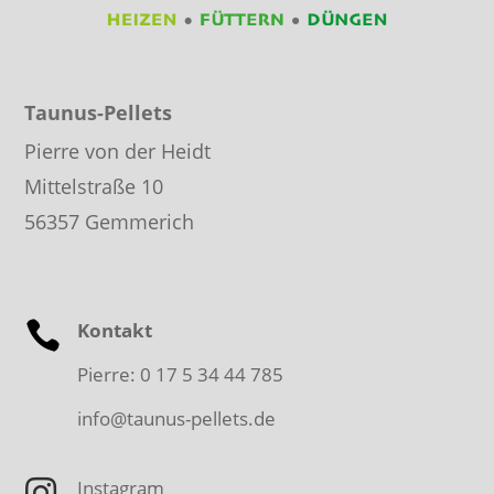
Taunus-Pellets
P
i
erre
vo
n
der
H
eidt
Mittelstraße 10
56357 Gemmerich

Kontakt
Pierre: 0 17 5 34 44 785
info@taunus-pellets.de

Instagram