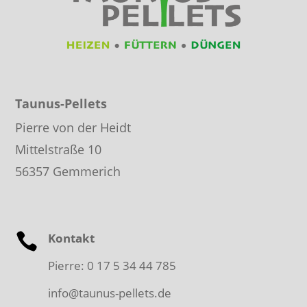
Taunus-Pellets
P
i
erre
vo
n
der
H
eidt
Mittelstraße 10
56357 Gemmerich

Kontakt
Pierre: 0 17 5 34 44 785
info@taunus-pellets.de